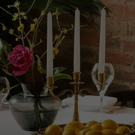
Калорийность блюд
Фотографии блюд
Система лояльности
Menu English